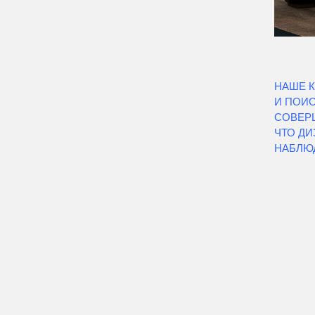
НАШЕ 
И ПОИС
СОВЕР
ЧТО Д
НАБЛЮД